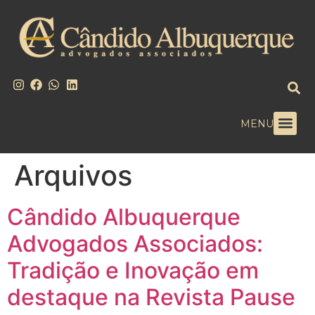
MENU
Arquivos
Cândido Albuquerque
Advogados Associados:
Tradição e Inovação em
destaque na Revista Pause