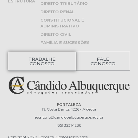
ESTRUTURA
DIREITO TRIBUTÁRIO
DIREITO PENAL
CONSTITUCIONAL E
ADMINISTRATIVO
DIREITO CIVIL
FAMÍLIA E SUCESSÕES
TRABALHE
FALE
CONOSCO
CONOSCO
FORTALEZA
R. Costa Barros, 1226 - Aldeota
escritorio@candidoalbuquerque.adv.br
(85) 3231-1288
Copyright 2020. Todos os Direitos reservados.