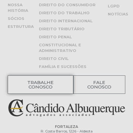
NOSSA
DIREITO DO CONSUMIDOR
LGPD
HISTÓRIA
DIREITO DO TRABALHO
NOTÍCIAS
SÓCIOS
DIREITO INTERNACIONAL
ESTRUTURA
DIREITO TRIBUTÁRIO
DIREITO PENAL
CONSTITUCIONAL E
ADMINISTRATIVO
DIREITO CIVIL
FAMÍLIA E SUCESSÕES
TRABALHE
FALE
CONOSCO
CONOSCO
FORTALEZA
R. Costa Barros, 1226 - Aldeota