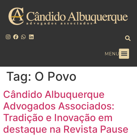
MENU
Tag:
O Povo
Cândido Albuquerque
Advogados Associados:
Tradição e Inovação em
destaque na Revista Pause