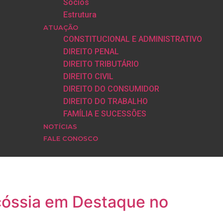
Sócios
Estrutura
ATUAÇÃO
CONSTITUCIONAL E ADMINISTRATIVO
DIREITO PENAL
DIREITO TRIBUTÁRIO
DIREITO CIVIL
DIREITO DO CONSUMIDOR
DIREITO DO TRABALHO
FAMÍLIA E SUCESSÕES
NOTÍCIAS
FALE CONOSCO
scóssia em Destaque no